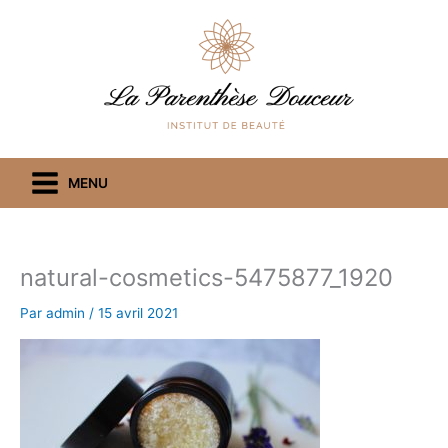
Aller
au
contenu
MENU
natural-cosmetics-5475877_1920
Par
admin
/
15 avril 2021