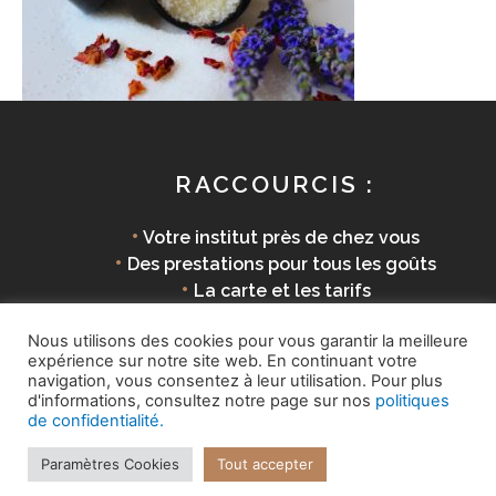
RACCOURCIS :
•
Votre institut près de chez vous
•
Des prestations pour tous les goûts
•
La carte et les tarifs
•
Des produits éco-responsables
Nous utilisons des cookies pour vous garantir la meilleure
expérience sur notre site web. En continuant votre
navigation, vous consentez à leur utilisation. Pour plus
d'informations, consultez notre page sur nos
politiques
Copyright © 2026 La Parenthèse Douceur |
Mentions
de confidentialité.
légales
Paramètres Cookies
Tout accepter
Site internet réalisé par
7'extra!