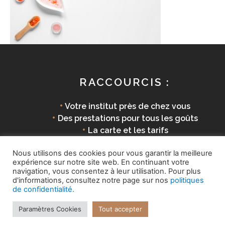
RACCOURCIS :
•
Votre institut près de chez vous
•
Des prestations pour tous les goûts
•
La carte et les tarifs
•
Des produits éco-responsables
Nous utilisons des cookies pour vous garantir la meilleure
expérience sur notre site web. En continuant votre
navigation, vous consentez à leur utilisation. Pour plus
d'informations, consultez notre page sur nos
politiques
Copyright © 2026 La Parenthèse Douceur |
Mentions
de confidentialité.
légales
Paramètres Cookies
Tout accepter
Site internet réalisé par
7'extra!