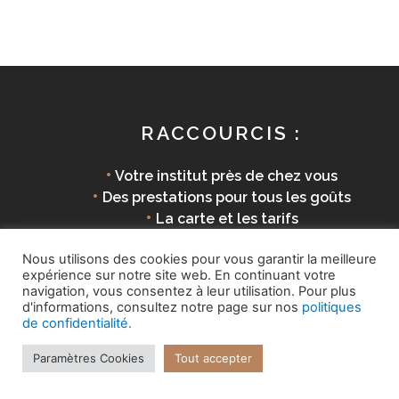
RACCOURCIS :
•
Votre institut près de chez vous
•
Des prestations pour tous les goûts
•
La carte et les tarifs
•
Des produits éco-responsables
Nous utilisons des cookies pour vous garantir la meilleure
expérience sur notre site web. En continuant votre
navigation, vous consentez à leur utilisation. Pour plus
d'informations, consultez notre page sur nos
politiques
Copyright © 2026 La Parenthèse Douceur |
Mentions
de confidentialité.
légales
Paramètres Cookies
Tout accepter
Site internet réalisé par
7'extra!